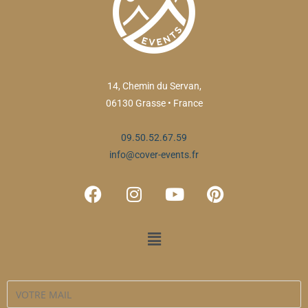
14, Chemin du Servan,
06130 Grasse • France
09.50.52.67.59
info@cover-events.fr